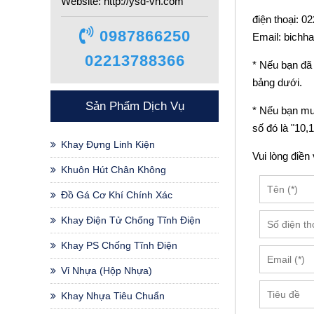
Website: http://ysd-vn.com
điện thoại: 
0987866250
Email: bich
02213788366
* Nếu bạn đã
bảng dưới.
Sản Phẩm Dịch Vụ
* Nếu bạn mu
số đó là "10,
Khay Đựng Linh Kiện
Vui lòng điề
Khuôn Hút Chân Không
Đồ Gá Cơ Khí Chính Xác
Khay Điện Tử Chống Tĩnh Điện
Khay PS Chống Tĩnh Điện
Vỉ Nhựa (hộp Nhựa)
Khay Nhựa Tiêu Chuẩn