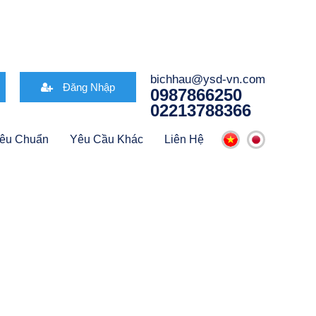
bichhau@ysd-vn.com
Đăng Nhập
0987866250
02213788366
iêu Chuẩn
Yêu Cầu Khác
Liên Hệ