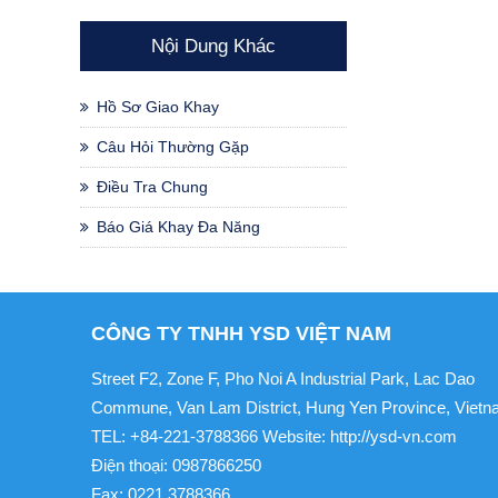
Nội Dung Khác
Hồ Sơ Giao Khay
Câu Hỏi Thường Gặp
Điều Tra Chung
Báo Giá Khay Đa Năng
CÔNG TY TNHH YSD VIỆT NAM
Street F2, Zone F, Pho Noi A Industrial Park, Lac Dao
Commune, Van Lam District, Hung Yen Province, Viet
TEL: +84-221-3788366 Website: http://ysd-vn.com
Điện thoại: 0987866250
Fax: 0221.3788366