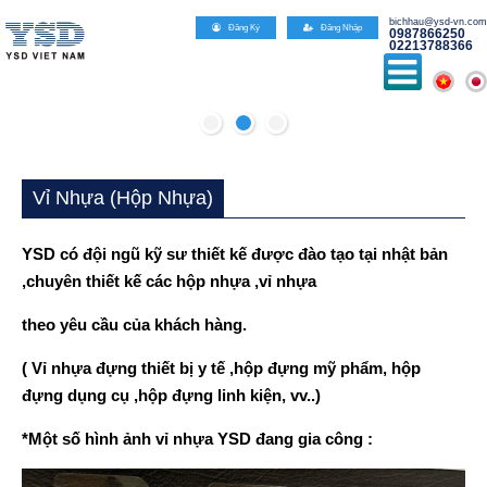
Đăn
Vỉ Nhựa (hộp Nhựa)
YSD có đội ngũ kỹ sư thiết kế được đào tạo tại nhật bản
,chuyên thiết kế các hộp nhựa ,vỉ nhựa
theo yêu cầu của khách hàng.
( Vỉ nhựa đựng thiết bị y tế ,hộp đựng mỹ phẩm, hộp
đựng dụng cụ ,hộp đựng linh kiện, vv..)
*Một số hình ảnh vỉ nhựa YSD đang gia công :