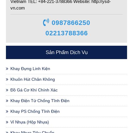
Vietnam TEL: +84-221-3788366 Website: http://ysd-
vn.com
0987866250
02213788366
Sản Phẩm Dịch Vụ
Khay Đựng Linh Kiện
Khuôn Hút Chân Không
Đồ Gá Cơ Khí Chính Xác
Khay Điện Tử Chống Tĩnh Điện
Khay PS Chống Tĩnh Điện
Vỉ Nhựa (hộp Nhựa)
Khay Nhựa Tiêu Chuẩn