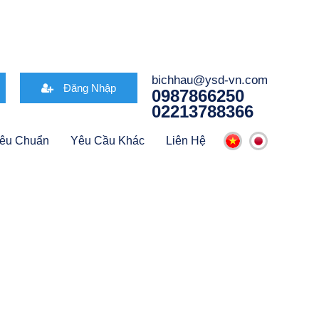
bichhau@ysd-vn.com
Đăng Nhập
0987866250
02213788366
iêu Chuẩn
Yêu Cầu Khác
Liên Hệ