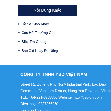
Nội Dung Khác
Hồ Sơ Giao Khay
Câu Hỏi Thường Gặp
Điều Tra Chung
Báo Giá Khay Đa Năng
CÔNG TY TNHH YSD VIỆT NAM
Street F2, Zone F, Pho Noi A Industrial Park, Lac Dao
Commune, Van Lam District, Hung Yen Province, Viet
TEL: +84-221-3788366 Website: http://ysd-vn.com
Điện thoại: 0987866250
Fax: 0221.3788366