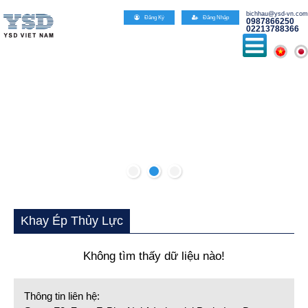
Đăn
Khay Ép Thủy Lực
Không tìm thấy dữ liệu nào!
Thông tin liên hệ: