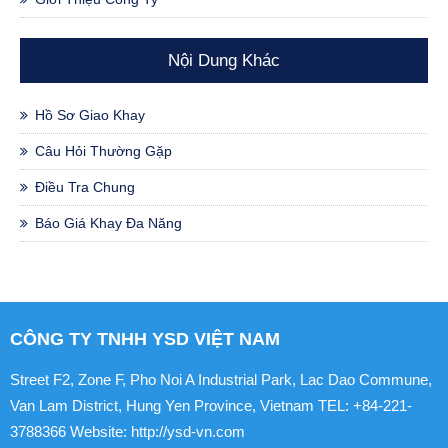
Nội Dung Khác
Hồ Sơ Giao Khay
Câu Hỏi Thường Gặp
Điều Tra Chung
Báo Giá Khay Đa Năng
CÔNG TY TNHH YSD VIỆT NAM
Street F2, Zone F, Pho Noi A Industrial Park, Lac Dao Commune,
Van Lam District, Hung Yen Province, Vietnam TEL: +84-221-
3788366 Website: http://ysd-vn.com