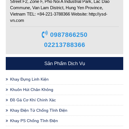
Street F2, Zone F, Pho Noi A Industrial Park, Lac Dao
Commune, Van Lam District, Hung Yen Province,
Vietnam TEL: +84-221-3788366 Website: http://ysd-
vn.com
0987866250
02213788366
Sản Phẩm Dịch Vụ
Khay Đựng Linh Kiện
Khuôn Hút Chân Không
Đồ Gá Cơ Khí Chính Xác
Khay Điện Tử Chống Tĩnh Điện
Khay PS Chống Tĩnh Điện